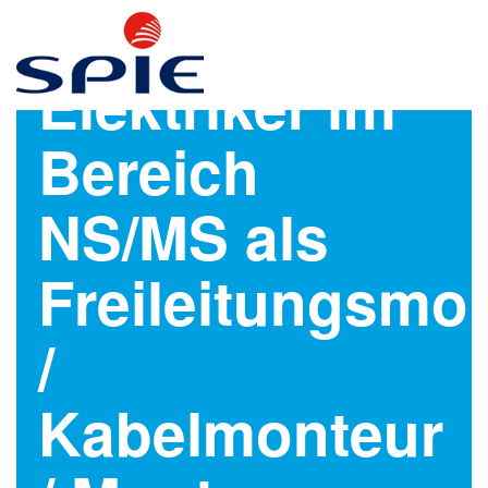
Elektriker im
Bereich
NS/MS als
Freileitungsmo
/
Kabelmonteur