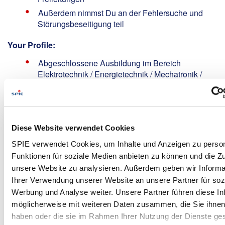
Außerdem nimmst Du an der Fehlersuche und
Störungsbeseitigung teil
Your Profile:
Abgeschlossene Ausbildung im Bereich
Elektrotechnik / Energietechnik / Mechatronik /
Metallbau (z.B. Elektriker / Elektroniker /
Mechatroniker / Schlosser m/w/d) sowie
Quereinsteiger (Dachdecker, Zimmermann m/w/d)
mit handwerklicher Ausbildung und Interesse an
Diese Website verwendet Cookies
entsprechender Weiterbildung sind willkommen!
Idealerweise erste Berufserfahrung im
SPIE verwendet Cookies, um Inhalte und Anzeigen zu person
Freileitungsbau und Bau von Stromversorgung
Funktionen für soziale Medien anbieten zu können und die Zug
Führerscheinklasse mindestens B oder BE,
unsere Website zu analysieren. Außerdem geben wir Informa
wünschenswert Klasse C oder CE
Ihrer Verwendung unserer Website an unsere Partner für soz
Werbung und Analyse weiter. Unsere Partner führen diese In
Deutschkenntnisse mindestens Level B2
möglicherweise mit weiteren Daten zusammen, die Sie ihnen 
Eigenverantwortliche, engagierte und
haben oder die sie im Rahmen Ihrer Nutzung der Dienste g
zuverlässige Arbeitsweise