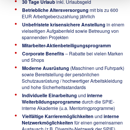
30 Tage Urlaub
inkl. Urlaubsgeld
Betriebliche Altersversorgung
mit bis zu 600
EUR Arbeitgeberzuzahlung jährlich
Unbefristete krisensichere Anstellung
in einem
vielseitigen Aufgabenfeld sowie Betreuung von
spannenden Projekten
Mitarbeiter-Aktienbeteiligungsprogramm
Corporate Benefits
– Rabatte bei vielen Marken
und Shops
Moderne Ausrüstung
(Maschinen und Fuhrpark)
sowie Bereitstellung der persönlichen
Schutzausrüstung / hochwertiger Arbeitskleidung
und hohe Sicherheitsstandards
Individuelle Einarbeitung
und
interne
Weiterbildungsprogramme
durch die SPIE-
interne Akademie (u.a. Mentoringprogramme)
Vielfältige Karrieremöglichkeiten
und
interne
Netzwerkmöglichkeiten
für einen gemeinsamen
Austausch (z.B. Diversity-Netzwerk der SPIE)