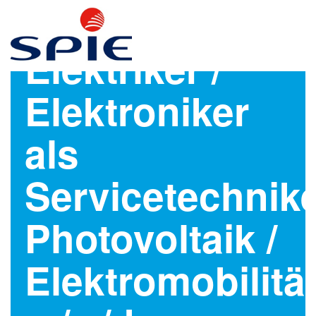
Elektriker /
Elektroniker
als
Servicetechnik
Photovoltaik /
Elektromobilitä