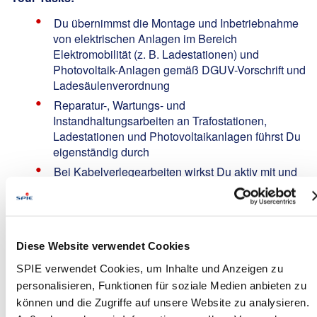
Du übernimmst die Montage und Inbetriebnahme
von elektrischen Anlagen im Bereich
Elektromobilität (z. B. Ladestationen) und
Photovoltaik-Anlagen gemäß DGUV-Vorschrift und
Ladesäulenverordnung
Reparatur-, Wartungs- und
Instandhaltungsarbeiten an Trafostationen,
Ladestationen und Photovoltaikanlagen führst Du
eigenständig durch
Bei Kabelverlegearbeiten wirkst Du aktiv mit und
unterstützt die Inbetriebnahmeprozesse vor Ort
Die Installation und Montage von Trafostationen
sowie die Mitwirkung bei der Errichtung der
Ladeinfrastruktur gehören ebenfalls zu Deinen
Diese Website verwendet Cookies
Aufgaben
SPIE verwendet Cookies, um Inhalte und Anzeigen zu
Die Dokumentation der Bauausführung erledigst
personalisieren, Funktionen für soziale Medien anbieten zu
Du sorgfältig und vollständig
können und die Zugriffe auf unsere Website zu analysieren.