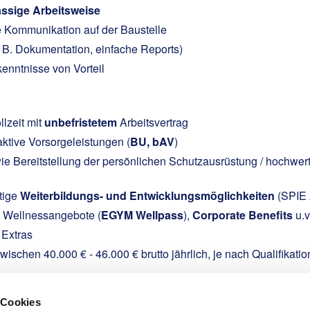
ässige Arbeitsweise
e Kommunikation auf der Baustelle
 B. Dokumentation, einfache Reports)
kenntnisse von Vorteil
llzeit mit
unbefristetem
Arbeitsvertrag
aktive Vorsorgeleistungen (
BU, bAV
)
e Bereitstellung der persönlichen Schutzausrüstung / hochwer
ltige
Weiterbildungs- und Entwicklungsmöglichkeiten
(SPIE 
d Wellnessangebote (
EGYM Wellpass
),
Corporate Benefits
u.v
 Extras
wischen 40.000 € - 46.000 € brutto jährlich, je nach Qualifikati
 Cookies