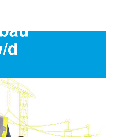
kbau
w/d