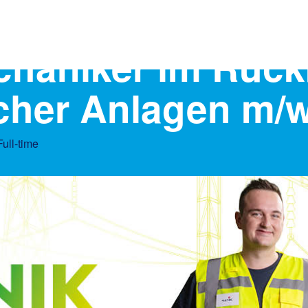
chaniker im Rüc
cher Anlagen m/
Full-time