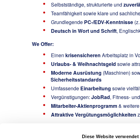
Selbstständige, strukturierte und
zuverl
Teamfähigkeit sowie klare und sachlich
Grundlegende
PC-/EDV-Kenntnisse
(z.
Deutsch in Wort und Schrift
, Englisch
We Offer:
Einen
krisensicheren
Arbeitsplatz in Vo
Urlaubs- & Weihnachtsgeld
sowie attr
Moderne Ausrüstung
(Maschinen) sowi
Sicherheitsstandards
Umfassende
Einarbeitung
sowie vielfä
Vergünstigungen:
JobRad
, Fitness- un
Mitarbeiter-Aktienprogramm
& weitere
Attraktive Vergütungsmöglichkeiten
z
Interested?
Diese Website verwendet
Oeser, Manuela