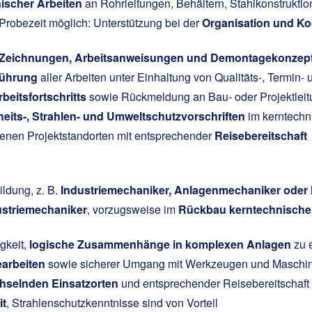
ischer Arbeiten
an Rohrleitungen, Behältern, Stahlkonstruk
Probezeit möglich: Unterstützung bei der
Organisation und Ko
 Zeichnungen, Arbeitsanweisungen und Demontagekonzep
führung
aller Arbeiten unter Einhaltung von Qualitäts-, Termin-
eitsfortschritts
sowie Rückmeldung an Bau- oder Projektleit
heits-, Strahlen- und Umweltschutzvorschriften
im kerntechn
enen Projektstandorten mit entsprechender
Reisebereitschaft
ldung, z. B.
Industriemechaniker, Anlagenmechaniker oder 
ustriemechaniker
, vorzugsweise im
Rückbau kerntechnische
gkeit,
logische Zusammenhänge in komplexen Anlagen
zu 
arbeiten
sowie sicherer Umgang mit Werkzeugen und Maschi
hselnden Einsatzorten
und entsprechender Reisebereitschaft
it
, Strahlenschutzkenntnisse sind von Vorteil