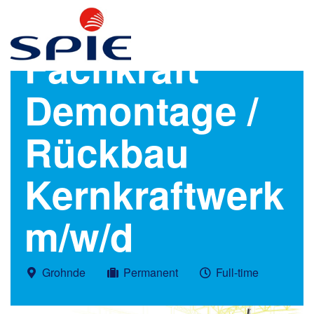
Fachkraft
Demontage /
Rückbau
Kernkraftwerk
m/w/d
Grohnde
Permanent
Full-time