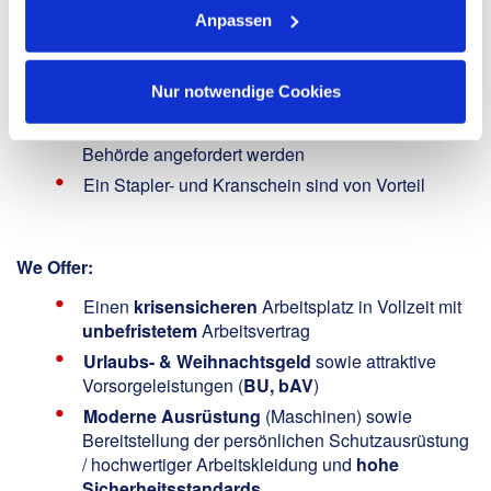
Du hast erste Berufserfahrung in der Kerntechnik
Anpassen
oder im Umgang mit Demontage- und
Zerlegungsarbeiten, aber kein Muss
Eine ZÜ (Zuverlässigkeitsüberprüfung nach 12b
Nur notwendige Cookies
AtG) und ein Strahlenpass sollte idealerweise
vorhanden sein oder wird bei der entsprechenden
Behörde angefordert werden
Ein Stapler- und Kranschein sind von Vorteil
We Offer:
Einen
krisensicheren
Arbeitsplatz in Vollzeit mit
unbefristetem
Arbeitsvertrag
Urlaubs- & Weihnachtsgeld
sowie attraktive
Vorsorgeleistungen (
BU, bAV
)
Moderne Ausrüstung
(Maschinen) sowie
Bereitstellung der persönlichen Schutzausrüstung
/ hochwertiger Arbeitskleidung und
hohe
Sicherheitsstandards