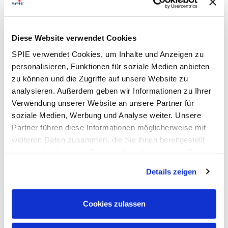
an Böden und Wänden durch
Du führst allgemeine Instandhaltungs- und
Schlosserarbeiten aus
Diese Website verwendet Cookies
Du arbeitest u.a. auch in Dekontaminationsboxen
und in Strahlenschutzbereichen
SPIE verwendet Cookies, um Inhalte und Anzeigen zu
personalisieren, Funktionen für soziale Medien anbieten
Du reinigst Reststoffe, sortieren diese und führst
sie in den Wertstoffkreislauf zurück
zu können und die Zugriffe auf unsere Website zu
analysieren. Außerdem geben wir Informationen zu Ihrer
Your Profile:
Verwendung unserer Website an unsere Partner für
soziale Medien, Werbung und Analyse weiter. Unsere
Du hast einen verantwortungsbewussten
Partner führen diese Informationen möglicherweise mit
Arbeitsstil
weiteren Daten zusammen, die Sie ihnen bereitgestellt
Vor allem aber bist Du engagiert, flexibel,
haben oder die sie im Rahmen Ihrer Nutzung der Dienste
montagebereit und teamorientiert
gesammelt haben. Dies schließt gegebenenfalls die
Du verfügst über eine abgeschlossene
Details zeigen
Verarbeitung Ihrer Daten in den USA ein. Alle weiteren
Berufsausbildung als Schlosser, Metallbauer,
Informationen zu Cookies finden Sie in unseren
Industriemechaniker, Maschinen- und
Datenschutzhinweisen
.
Anlagenbauer oder mehrjährige Erfahrungen als
Cookies zulassen
Monteur