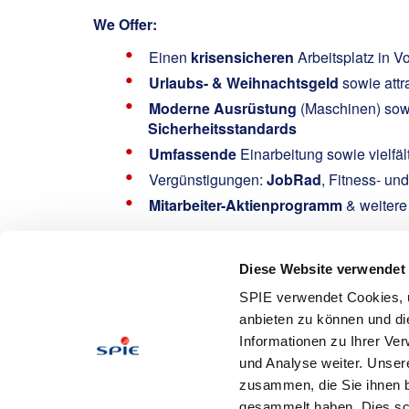
We Offer:
Einen
krisensicheren
Arbeitsplatz in Vo
Urlaubs- & Weihnachtsgeld
sowie attr
Moderne Ausrüstung
(Maschinen) sowi
Sicherheitsstandards
Umfassende
Einarbeitung sowie vielfäl
Vergünstigungen:
JobRad
, Fitness- un
Mitarbeiter-Aktienprogramm
& weitere
Interested?
Diese Website verwendet
Oeser, Manuela
SPIE verwendet Cookies, u
Email: Manuela.Oeser@spie-isw.com
anbieten zu können und di
Tel:
Informationen zu Ihrer Ve
Wir sind
SPIE KOBAU
und seit über 25 Jahren ei
und Analyse weiter. Unser
Industrieservicedienstleistungen.
zusammen, die Sie ihnen b
gesammelt haben. Dies schl