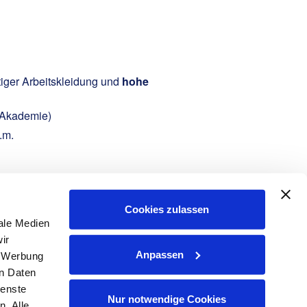
tiger Arbeitskleidung und
hohe
 Akademie)
.m.
Cookies zulassen
ale Medien
ir
Anpassen
, Werbung
s-, Kraftwerks- und
en Daten
ienste
Nur notwendige Cookies
. Alle