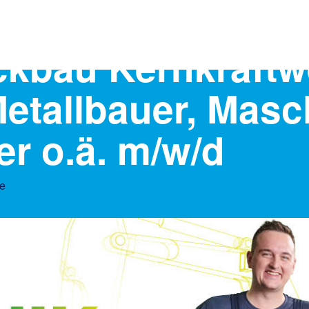
kbau Kernkraftwe
Metallbauer, Masc
r o.ä. m/w/d
me