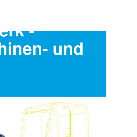
rk -
hinen- und