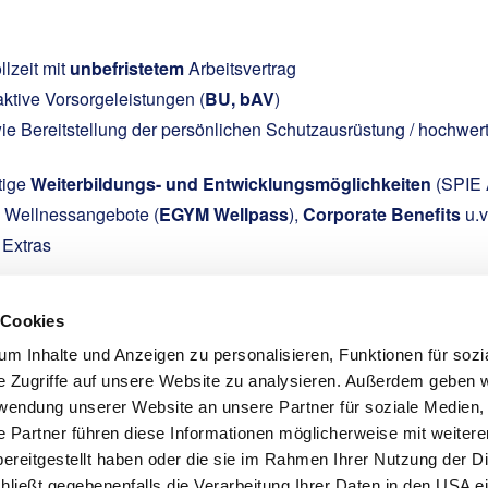
llzeit mit
unbefristetem
Arbeitsvertrag
aktive Vorsorgeleistungen (
BU, bAV
)
e Bereitstellung der persönlichen Schutzausrüstung / hochwer
tige
Weiterbildungs- und Entwicklungsmöglichkeiten
(SPIE
d Wellnessangebote (
EGYM Wellpass
),
Corporate Benefits
u.v
 Extras
 Cookies
m Inhalte und Anzeigen zu personalisieren, Funktionen für sozi
e Zugriffe auf unsere Website zu analysieren. Außerdem geben w
rwendung unserer Website an unsere Partner für soziale Medien
n am Markt etablierter, erfolgreicher Anbieter von Kernkraftwerk
e Partner führen diese Informationen möglicherweise mit weiter
ereitgestellt haben oder die sie im Rahmen Ihrer Nutzung der D
ießt gegebenenfalls die Verarbeitung Ihrer Daten in den USA ein