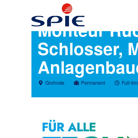
Monteur Rüc
Schlosser, 
Anlagenbaue
Grohnde
Permanent
Full-ti