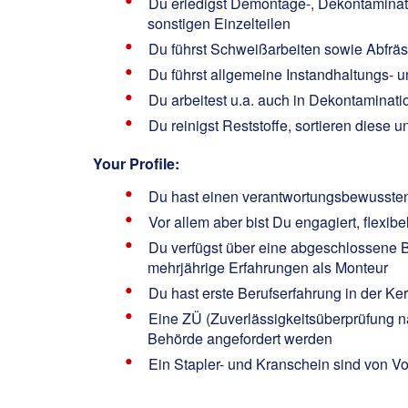
Du erledigst Demontage-, Dekontaminat
sonstigen Einzelteilen
Du führst Schweißarbeiten sowie Abfr
Du führst allgemeine Instandhaltungs- 
Du arbeitest u.a. auch in Dekontaminat
Du reinigst Reststoffe, sortieren diese u
Your Profile:
Du hast einen verantwortungsbewussten 
Vor allem aber bist Du engagiert, flexib
Du verfügst über eine abgeschlossene B
mehrjährige Erfahrungen als Monteur
Du hast erste Berufserfahrung in der K
Eine ZÜ (Zuverlässigkeitsüberprüfung n
Behörde angefordert werden
Ein Stapler- und Kranschein sind von Vor