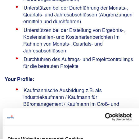
Unterstützen bei der Durchführung der Monats-,
Quartals- und Jahresabschlüssen (Abgrenzungen
ermitteln und durchführen)
Unterstützen bei der Erstellung von Ergebnis-,
Kostenstellen- und Kostenartenberichten im
Rahmen von Monats-, Quartals- und
Jahresabschlüssen
Durchführen des Auftrags- und Projektcontrollings
für die betreuten Projekte
Your Profile:
Kaufmännische Ausbildung z.B. als
Industriekaufmann / Kaufmann für
Büromanagement / Kaufmann im Groß- und
Außenhandel oder vergleichbar / Studium der
Wirtschaftswissenschaften mit
Bachelorabschluss oder vergleichbare
Qualifikation als Quereinsteiger
Diese Website verwendet Cookies