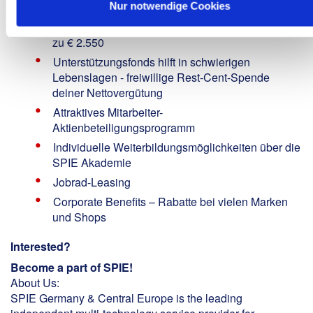
Familie, Freunden und Beruf
Nur notwendige Cookies
Mitarbeiterempfehlungsprogramm mit Prämien bis
zu € 2.550
Unterstützungsfonds hilft in schwierigen
Lebenslagen - freiwillige Rest-Cent-Spende
deiner Nettovergütung
Attraktives Mitarbeiter-
Aktienbeteiligungsprogramm
Individuelle Weiterbildungsmöglichkeiten über die
SPIE Akademie
Jobrad-Leasing
Corporate Benefits – Rabatte bei vielen Marken
und Shops
Interested?
Become a part of SPIE!
About Us:
SPIE Germany & Central Europe is the leading