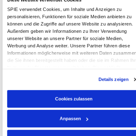
Ideal wären eine Affinität für Projektarbeit und gute
buchhalterische Kenntnisse
SPIE verwendet Cookies, um Inhalte und Anzeigen zu
Vorteilhaft sind gute Kenntnisse in SAP und MS-
personalisieren, Funktionen für soziale Medien anbieten zu
Office
können und die Zugriffe auf unsere Website zu analysieren.
Kostenbewusstes Denken und Handeln sowie
Außerdem geben wir Informationen zu Ihrer Verwendung
lösungsorientiertes Arbeiten
unserer Website an unsere Partner für soziale Medien,
Sorgfältige und verantwortungsbewusste
Werbung und Analyse weiter. Unsere Partner führen diese
Arbeitsweise und eine hohe Serviceorientierung
Informationen möglicherweise mit weiteren Daten zusammen
die Sie ihnen bereitgestellt haben oder die sie im Rahmen Ihr
Deutschlevel mind. C1
Nutzung der Dienste gesammelt haben. Dies schließt
We Offer:
gegebenenfalls die Verarbeitung Ihrer Daten in den USA ein.
Details zeigen
Alle weiteren Informationen zu Cookies finden Sie in unseren
Haustarif mit fairer Bezahlung,
Datenschutzhinweisen
.
Überstundenausgleich, etc.
Cookies zulassen
Anteiliges 13. Monatseinkommen
Unbefristeter Arbeitsvertrag in einer
krisensicheren Branche
Anpassen
Bis zu 35 Tage Urlaub
Flexible Arbeitszeiten zur Vereinbarkeit von