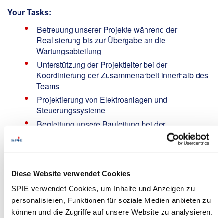
Your Tasks:
Betreuung unserer Projekte während der
Realisierung bis zur Übergabe an die
Wartungsabteilung
Unterstützung der Projektleiter bei der
Koordinierung der Zusammenarbeit innerhalb des
Teams
Projektierung von Elektroanlagen und
Steuerungssysteme
Begleitung unsere Bauleitung bei der
Materialdisposition, Nachunternehmerführung
sowie bei Inbetriebnahmen
Erstellen von Abrechnungs- und
Dokumentationsunterlagen
Diese Website verwendet Cookies
SPIE verwendet Cookies, um Inhalte und Anzeigen zu
Your Profile:
personalisieren, Funktionen für soziale Medien anbieten zu
Weiterbildung zum Techniker oder Meister
können und die Zugriffe auf unsere Website zu analysieren.