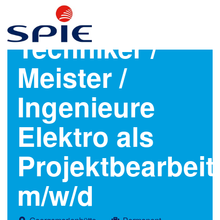
Techniker /
Meister /
Ingenieure
Elektro als
Projektbearbeit
m/w/d