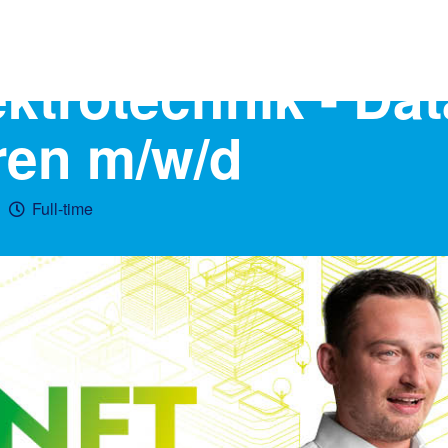
ektrotechnik - Dat
ren m/w/d
Full-time