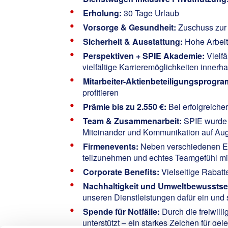
Erholung:
30 Tage Urlaub
Vorsorge & Gesundheit:
Zuschuss zur 
Sicherheit & Ausstattung:
Hohe Arbeit
Perspektiven + SPIE Akademie:
Vielfä
vielfältige Karrieremöglichkeiten inne
Mitarbeiter-Aktienbeteiligungsprogr
profitieren
Prämie bis zu 2.550 €:
Bei erfolgreiche
Team & Zusammenarbeit:
SPIE wurde
Miteinander und Kommunikation auf Aug
Firmenevents:
Neben verschiedenen Eve
teilzunehmen und echtes Teamgefühl mi
Corporate Benefits:
Vielseitige Rabatt
Nachhaltigkeit und Umweltbewusstse
unseren Dienstleistungen dafür ein und 
Spende für Notfälle:
Durch die freiwil
unterstützt – ein starkes Zeichen für ge