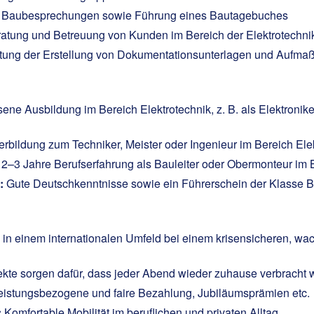
 Baubesprechungen sowie Führung eines Bautagebuches
atung und Betreuung von Kunden im Bereich der Elektrotechni
itung der Erstellung von Dokumentationsunterlagen und Aufma
ne Ausbildung im Bereich Elektrotechnik, z. B. als Elektronike
terbildung zum Techniker, Meister oder Ingenieur im Bereich Ele
–3 Jahre Berufserfahrung als Bauleiter oder Obermonteur im B
:
Gute Deutschkenntnisse sowie ein Führerschein der Klasse B
 in einem internationalen Umfeld bei einem krisensicheren, wa
kte sorgen dafür, dass jeder Abend wieder zuhause verbracht
eistungsbezogene und faire Bezahlung, Jubiläumsprämien etc.
:
Komfortable Mobilität im beruflichen und privaten Alltag