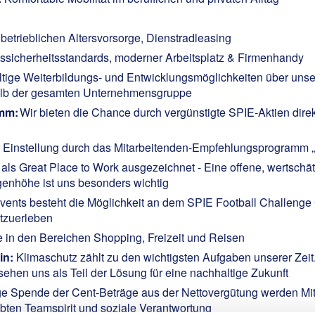
betrieblichen Altersvorsorge, Dienstradleasing
ssicherheitsstandards, moderner Arbeitsplatz & Firmenhandy
ltige Weiterbildungs- und Entwicklungsmöglichkeiten über un
rhalb der gesamten Unternehmensgruppe
amm:
Wir bieten die Chance durch vergünstigte SPIE-Aktien dir
r Einstellung durch das Mitarbeitenden-Empfehlungsprogramm 
 als
Great Place to Work
ausgezeichnet - Eine offene, wertschä
enhöhe ist uns besonders wichtig
nts besteht die Möglichkeit an dem SPIE Football Challenge C
tzuerleben
e in den Bereichen Shopping, Freizeit und Reisen
in:
Klimaschutz zählt zu den wichtigsten Aufgaben unserer Zeit.
sehen uns als Teil der Lösung für eine nachhaltige Zukunft
lige Spende der Cent-Beträge aus der Nettovergütung werden Mit
lebten Teamspirit und soziale Verantwortung