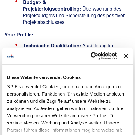
Budget- &
Projekterfolgscontrolling:
Überwachung des
Projektbudgets und Sicherstellung des positiven
Projektabschlusses
Your Profile:
Technische Qualifikation:
Ausbildung im
Bereich der technischen Gebäudeausrüstung
(Elektro, Mechanik, Innenausbau oder Architektur)
oder Studium bspw. Bachelor-Abschluss im
Baumanagement o. Ingenieurwesen
Diese Website verwendet Cookies
Berufserfahrung &
Führungskompetenz:
Mehrjährige Berufs- und
SPIE verwendet Cookies, um Inhalte und Anzeigen zu
idealerweise Führungserfahrung in der
personalisieren, Funktionen für soziale Medien anbieten
Projektleitung, vorzugsweise in Großprojekten,
zu können und die Zugriffe auf unsere Website zu
Rechenzentren, gewerkeübergreifenden
analysieren. Außerdem geben wir Informationen zu Ihrer
Bauprojekten
Verwendung unserer Website an unsere Partner für
Fachkenntnisse & Regelwerke:
Kenntnisse der
soziale Medien, Werbung und Analyse weiter. Unsere
einschlägigen Bauvorschriften, Regelungen und
Partner führen diese Informationen möglicherweise mit