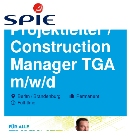
Projektleiter /
Construction
Manager TGA
m/w/d
Berlin / Brandenburg
Permanent
Full-time