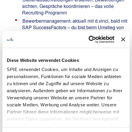
sichten, Gespräche koordinieren – das volle
Recruiting-Programm
Bewerbermanagement: aktuell mit d.vinci, bald mit
SAP SuccessFactors – du bist beim Umstieg von
Anfang an dabei
Active Sourcing über diverse Kanäle
Social-Media-Recruiting selbst in die Hand
nehmen: eigene Videos drehen, Formate
Diese Website verwendet Cookies
ausprobieren, Trends aufgreifen, bevor sie alle
anderen entdecken
SPIE verwendet Cookies, um Inhalte und Anzeigen zu
personalisieren, Funktionen für soziale Medien anbieten
Präsenz bei HTL- und Schulmessen in ganz
zu können und die Zugriffe auf unsere Website zu
Österreich – du bist das Gesicht von SPIE vor Ort
analysieren. Außerdem geben wir Informationen zu Ihrer
Aufbau eines Talent-Pools und Mitwirkung am
Verwendung unserer Website an unsere Partner für
Employer Branding
soziale Medien, Werbung und Analyse weiter. Unsere
Your Profile:
Partner führen diese Informationen möglicherweise mit
weiteren Daten zusammen, die Sie ihnen bereitgestellt
Abgeschlossene Ausbildung im kaufmännischen
haben oder die sie im Rahmen Ihrer Nutzung der Dienste
oder technischen Bereich