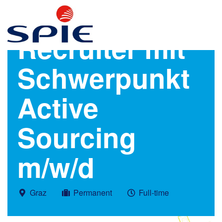
Recruiter mit
Schwerpunkt
Active
Sourcing
m/w/d
Graz
Permanent
Full-time