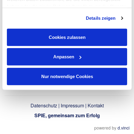
haben oder die sie im Rahmen Ihrer Nutzung der Dienste
gesammelt haben. Dies schließt gegebenenfalls die
LinkedIn-Profil
Details zeigen
Verarbeitung Ihrer Daten in den USA ein. Alle weiteren
verwenden
Informationen zu Cookies finden Sie in unseren
Datenschutzhinweisen
.
Cookies zulassen
Zurück
Anpassen
Nur notwendige Cookies
Datenschutz
|
Impressum
|
Kontakt
SPIE, gemeinsam zum Erfolg
powered by
d.vinci