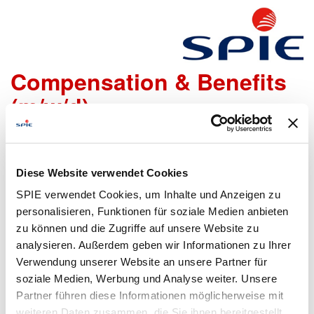
Senior HR Manager:in
Compensation & Benefits
(m/w/d)
Wir freuen uns sehr, dass Du Dich bei uns bewerben
möchtest!
Diese Website verwendet Cookies
Um den Bewerbungsprozess für Dich so einfach wie
SPIE verwendet Cookies, um Inhalte und Anzeigen zu
möglich zu gestalten, bieten wir Dir folgende Möglichkeiten
personalisieren, Funktionen für soziale Medien anbieten
an, um Daten zu übermitteln:
zu können und die Zugriffe auf unsere Website zu
analysieren. Außerdem geben wir Informationen zu Ihrer
Verwendung unserer Website an unsere Partner für
soziale Medien, Werbung und Analyse weiter. Unsere
Lebenslauf
Bewerbungsformular
Partner führen diese Informationen möglicherweise mit
hochladen
ausfüllen
weiteren Daten zusammen, die Sie ihnen bereitgestellt